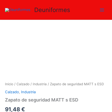
Ir
Deuniformes
al
contenido
Zapato
de
seguridad
MATT
s
ESD
cantidad
Inicio
/
Calzado
/
Industria
/ Zapato de seguridad MATT s ESD
Calzado
,
Industria
Zapato de seguridad MATT s ESD
91,48
€