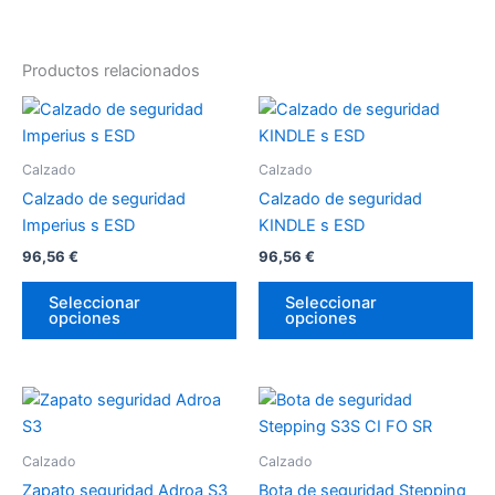
Productos relacionados
Este
Es
producto
pr
tiene
tie
Calzado
Calzado
múltiples
múl
Calzado de seguridad
Calzado de seguridad
variantes.
var
Imperius s ESD
KINDLE s ESD
Las
La
96,56
€
96,56
€
opciones
op
se
se
Seleccionar
Seleccionar
opciones
opciones
pueden
pu
elegir
ele
en
en
Este
Es
la
la
producto
pr
página
pá
tiene
tie
de
de
Calzado
Calzado
múltiples
múl
producto
pr
Zapato seguridad Adroa S3
Bota de seguridad Stepping