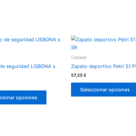
Este
producto
tiene
Calzado
múltiples
de seguridad LISBONA s
Zapato deportivo Petri S1 
variantes.
57,25
€
Las
opciones
Seleccionar opciones
se
cionar opciones
pueden
elegir
en
la
página