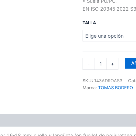
• Suela PU/PU.
EN ISO 20345:2022 S3
TALLA
Añ
-
+
SKU:
143ADROAS3
Cat
Marca:
TOMAS BODERO
cnica
 1,6-1,8 mm; cuello y lengüeta (en fuelle) de poliuretano 