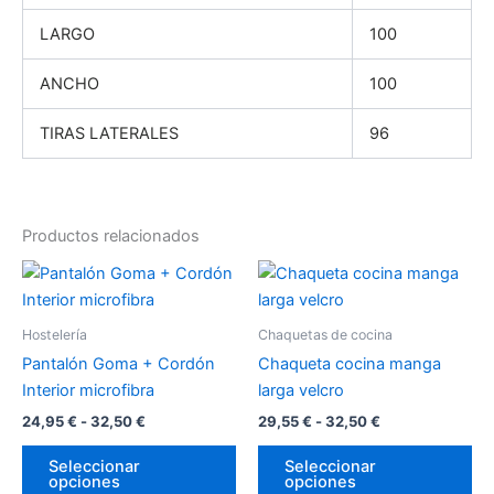
LARGO
100
ANCHO
100
TIRAS LATERALES
96
Productos relacionados
Rango
Rango
Este
Es
de
de
producto
pr
precios:
precios:
desde
tiene
desde
tie
Hostelería
Chaquetas de cocina
24,95 €
29,55 €
múltiples
múl
hasta
hasta
Pantalón Goma + Cordón
Chaqueta cocina manga
variantes.
var
32,50 €
32,50 €
Interior microfibra
larga velcro
Las
La
24,95
€
-
32,50
€
29,55
€
-
32,50
€
opciones
op
se
se
Seleccionar
Seleccionar
opciones
opciones
pueden
pu