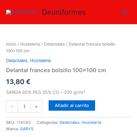
100x100
Ir
cm
Deuniformes
al
cantidad
contenido
Delantal
frances
bolsillo
Inicio
/
Hostelería
/
Delantales
/ Delantal frances bolsillo
100x100
100×100 cm
cm
cantidad
Delantales
,
Hostelería
Delantal frances bolsillo 100×100 cm
13,80
€
SARGA 65% PES 35% CO – 200 gr/m²
Añadir al carrito
-
+
SKU:
118GB0
Categorías:
Delantales
,
Hostelería
Marca:
GARYS