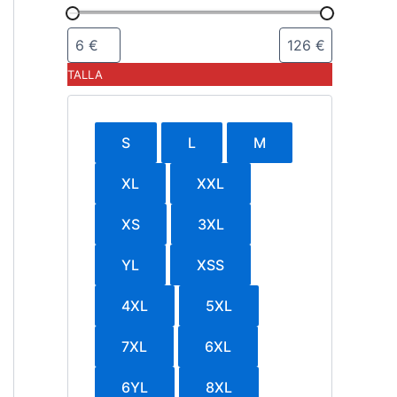
TALLA
S
L
M
XL
XXL
XS
3XL
YL
XSS
4XL
5XL
7XL
6XL
6YL
8XL