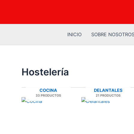
Ir
al
contenido
INICIO
SOBRE NOSOTRO
Hostelería
COCINA
DELANTALES
33 PRODUCTOS
21 PRODUCTOS