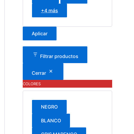
+4 más
Aplicar
Filtrar productos
Cerrar
COLORES
NEGRO
BLANCO