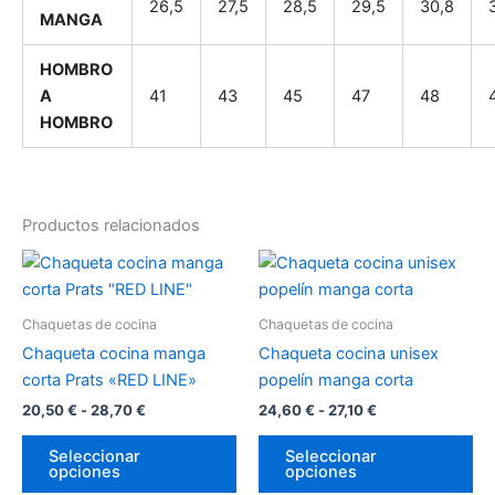
26,5
27,5
28,5
29,5
30,8
MANGA
HOMBRO
A
41
43
45
47
48
HOMBRO
Productos relacionados
Rango
Rango
Este
Es
de
de
producto
pr
precios:
precios:
desde
tiene
desde
tie
Chaquetas de cocina
Chaquetas de cocina
20,50 €
24,60 €
múltiples
múl
hasta
hasta
Chaqueta cocina manga
Chaqueta cocina unisex
variantes.
var
28,70 €
27,10 €
corta Prats «RED LINE»
popelín manga corta
Las
La
20,50
€
-
28,70
€
24,60
€
-
27,10
€
opciones
op
se
se
Seleccionar
Seleccionar
opciones
opciones
pueden
pu