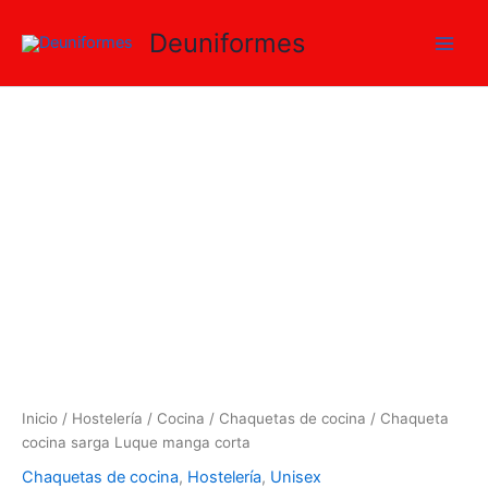
Ir
Deuniformes
al
contenido
Chaqueta
Rango
cocina
sarga
de
Luque
precios:
manga
corta
desde
cantidad
29,30 €
hasta
34,00 €
Inicio
/
Hostelería
/
Cocina
/
Chaquetas de cocina
/ Chaqueta
cocina sarga Luque manga corta
Chaquetas de cocina
,
Hostelería
,
Unisex