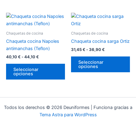
elegir
ele
en
en
Rango
Rango
Este
Es
la
la
de
de
producto
pr
página
pá
precios:
precios:
desde
tiene
desde
tie
de
de
Chaquetas de cocina
Chaquetas de cocina
40,10 €
31,45 €
múltiples
múl
producto
pr
hasta
hasta
Chaqueta cocina Napoles
Chaqueta cocina sarga Ortiz
variantes.
var
44,10 €
36,90 €
antimanchas (Teflon)
31,45
€
-
36,90
€
Las
La
40,10
€
-
44,10
€
opciones
op
Seleccionar
opciones
se
se
Seleccionar
opciones
pueden
pu
elegir
ele
en
en
la
la
página
pá
Todos los derechos © 2026 Deuniformes | Funciona gracias a
de
de
Tema Astra para WordPress
producto
pr