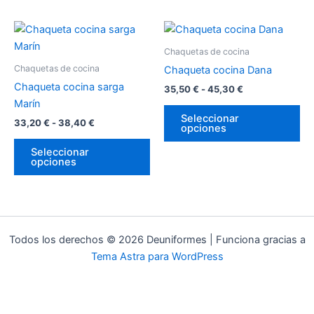
en
en
Rango
Rango
Este
Es
la
la
de
de
producto
pr
página
pá
precios:
precios:
Chaquetas de cocina
desde
tiene
desde
tie
de
de
Chaquetas de cocina
Chaqueta cocina Dana
33,20 €
35,50 €
múltiples
múl
producto
pr
hasta
hasta
Chaqueta cocina sarga
35,50
€
-
45,30
€
variantes.
var
38,40 €
45,30 €
Marín
Las
La
Seleccionar
33,20
€
-
38,40
€
opciones
opciones
op
se
se
Seleccionar
opciones
pueden
pu
elegir
ele
en
en
la
la
página
pá
Todos los derechos © 2026 Deuniformes | Funciona gracias a
de
de
Tema Astra para WordPress
producto
pr