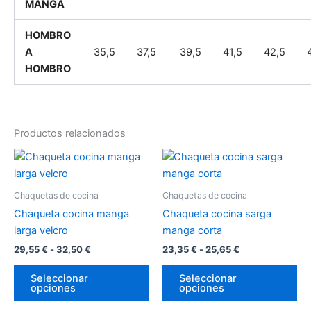
MANGA
HOMBRO
A
35,5
37,5
39,5
41,5
42,5
HOMBRO
Productos relacionados
Rango
Rango
Este
Es
de
de
producto
pr
precios:
precios:
desde
tiene
desde
tie
Chaquetas de cocina
Chaquetas de cocina
29,55 €
23,35 €
múltiples
múl
hasta
hasta
Chaqueta cocina manga
Chaqueta cocina sarga
variantes.
var
32,50 €
25,65 €
larga velcro
manga corta
Las
La
29,55
€
-
32,50
€
23,35
€
-
25,65
€
opciones
op
se
se
Seleccionar
Seleccionar
opciones
opciones
pueden
pu
elegir
ele