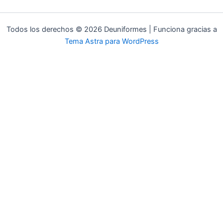
elegir
ele
en
en
Todos los derechos © 2026 Deuniformes | Funciona gracias a
la
la
Tema Astra para WordPress
página
pá
de
de
producto
pr