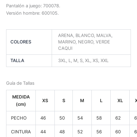
Pantalón a juego: 700078.
Versión hombre: 600105.
ARENA, BLANCO, MALVA,
COLORES
MARINO, NEGRO, VERDE
CAQUI
TALLA
3XL, L, M, S, XL, XS, XXL
Guía de Tallas
MEDIDA
XS
S
M
L
XL
(cm)
PECHO
46
50
54
58
62
6
CINTURA
44
48
52
56
60
6