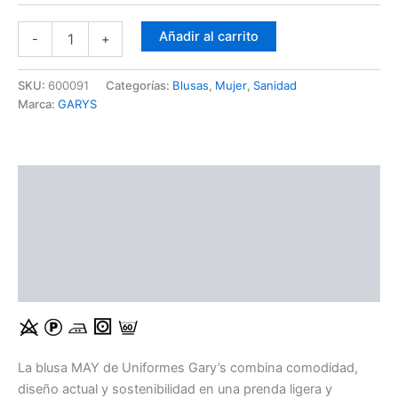
Añadir al carrito
-
+
SKU:
600091
Categorías:
Blusas
,
Mujer
,
Sanidad
Marca:
GARYS
Descripción
Información adicional
Guía de Tallas
Ficha Técnica
La blusa MAY de Uniformes Gary’s combina comodidad,
diseño actual y sostenibilidad en una prenda ligera y