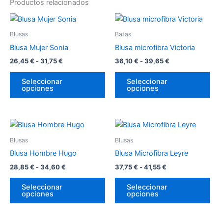
Productos relacionados
Rango
Rango
Este
Es
de
de
producto
pr
precios:
precios:
Blusas
Batas
desde
tiene
desde
tie
Blusa Mujer Sonia
Blusa microfibra Victoria
26,45 €
36,10 €
múltiples
múl
hasta
hasta
26,45
€
-
31,75
€
36,10
€
-
39,65
€
variantes.
var
31,75 €
39,65 €
Las
La
Seleccionar
Seleccionar
opciones
opciones
opciones
op
se
se
pueden
pu
Rango
Rango
Este
Es
elegir
ele
de
de
producto
pr
en
en
precios:
precios:
Blusas
Blusas
desde
tiene
desde
tie
la
la
Blusa Hombre Hugo
Blusa Microfibra Leyre
28,85 €
37,75 €
múltiples
múl
página
pá
hasta
hasta
28,85
€
-
34,60
€
37,75
€
-
41,55
€
variantes.
var
de
de
34,60 €
41,55 €
Las
La
producto
pr
Seleccionar
Seleccionar
opciones
opciones
opciones
op
se
se
pueden
pu