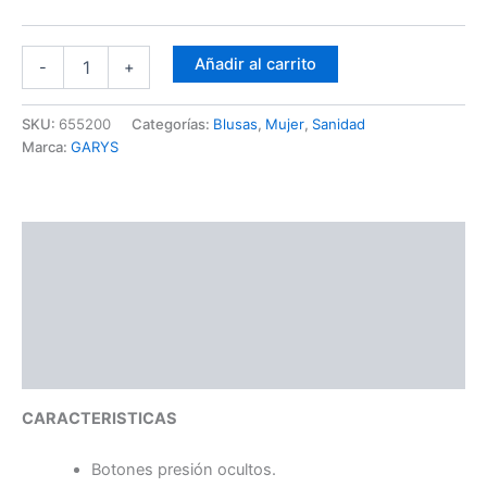
Añadir al carrito
-
+
SKU:
655200
Categorías:
Blusas
,
Mujer
,
Sanidad
Marca:
GARYS
Descripción
Información adicional
Guía de Tallas
Ficha Técnica
CARACTERISTICAS
Botones presión ocultos.