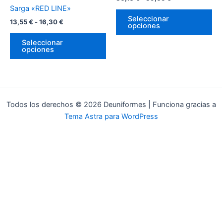
variantes.
var
de
de
16,30 €
39,65 €
Sarga «RED LINE»
Las
La
producto
pr
Seleccionar
13,55
€
-
16,30
€
opciones
opciones
op
se
se
Seleccionar
opciones
pueden
pu
elegir
ele
en
en
la
la
página
pá
Todos los derechos © 2026 Deuniformes | Funciona gracias a
de
de
Tema Astra para WordPress
producto
pr