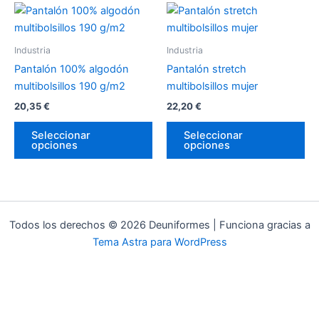
Este
Es
en
en
producto
pr
la
la
tiene
tie
página
pá
Industria
Industria
múltiples
múl
de
de
Pantalón 100% algodón
Pantalón stretch
variantes.
var
producto
pr
multibolsillos 190 g/m2
multibolsillos mujer
Las
La
20,35
€
22,20
€
opciones
op
se
se
Seleccionar
Seleccionar
opciones
opciones
pueden
pu
elegir
ele
en
en
la
la
página
pá
Todos los derechos © 2026 Deuniformes | Funciona gracias a
de
de
Tema Astra para WordPress
producto
pr