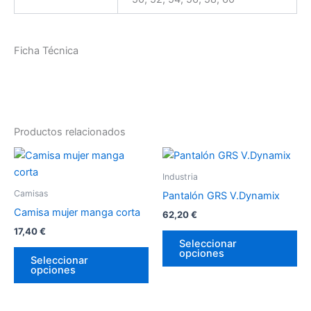
Ficha Técnica
Productos relacionados
Este
Es
producto
pr
Industria
tiene
tie
Camisas
Pantalón GRS V.Dynamix
múltiples
múl
Camisa mujer manga corta
62,20
€
variantes.
var
17,40
€
Las
La
Seleccionar
opciones
opciones
op
Seleccionar
opciones
se
se
pueden
pu
elegir
ele