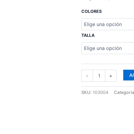
COLORES
TALLA
Añ
-
+
SKU:
103004
Categorí