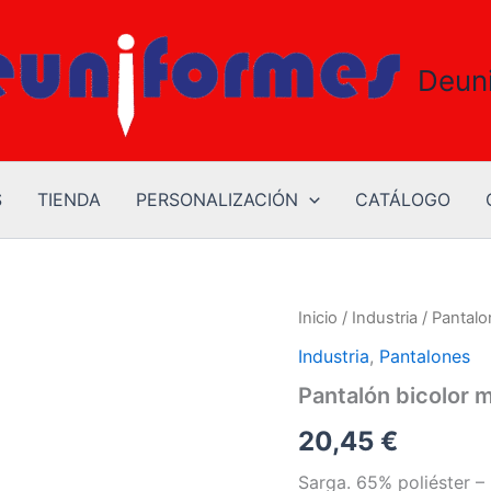
Deun
S
TIENDA
PERSONALIZACIÓN
CATÁLOGO
Pantalón
Inicio
/
Industria
/
Pantalo
bicolor
Industria
,
Pantalones
multibolsillos
cantidad
Pantalón bicolor m
20,45
€
Sarga. 65% poliéster 