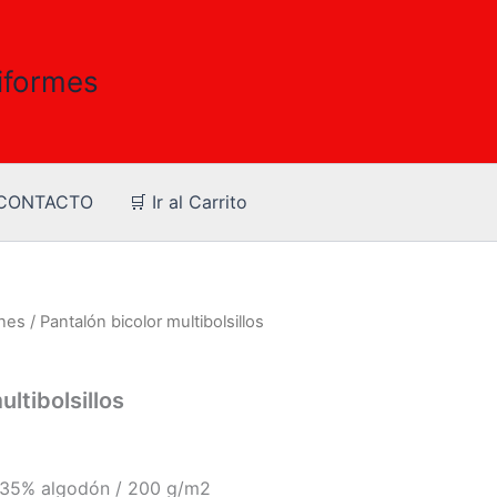
iformes
CONTACTO
🛒 Ir al Carrito
nes
/ Pantalón bicolor multibolsillos
ultibolsillos
– 35% algodón / 200 g/m2