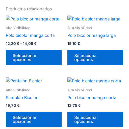
Productos relacionados
Rango
Este
Es
de
producto
pr
precios:
Alta Visibilidad
Alta Visibilidad
desde
tiene
tie
Polo bicolor manga corta
Polo bicolor manga larga
12,20 €
múltiples
múl
hasta
12,20
€
-
14,05
€
15,10
€
variantes.
var
14,05 €
Las
La
Seleccionar
Seleccionar
opciones
opciones
opciones
op
se
se
pueden
pu
Este
Es
elegir
ele
producto
pr
en
en
Alta Visibilidad
Alta Visibilidad
tiene
tie
la
la
Pantalón Bicolor
Polo bicolor manga corta
múltiples
múl
página
pá
19,70
€
12,75
€
variantes.
var
de
de
Las
La
producto
pr
Seleccionar
Seleccionar
opciones
opciones
opciones
op