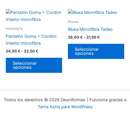
en
en
Rango
Rango
Este
Es
la
la
de
de
producto
pr
página
pá
precios:
precios:
Blusas
desde
tiene
desde
tie
de
de
Hostelería
Blusa Microfibra Tadeo
24,95 €
28,60 €
múltiples
múl
producto
pr
hasta
hasta
Pantalón Goma + Cordón
28,60
€
-
31,50
€
variantes.
var
32,50 €
31,50 €
Interior microfibra
Las
La
Seleccionar
24,95
€
-
32,50
€
opciones
opciones
op
se
se
Seleccionar
opciones
pueden
pu
elegir
ele
en
en
la
la
página
pá
Todos los derechos © 2026 Deuniformes | Funciona gracias a
de
de
Tema Astra para WordPress
producto
pr