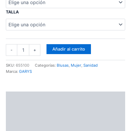
TALLA
Añadir al carrito
-
+
SKU:
655100
Categorías:
Blusas
,
Mujer
,
Sanidad
Marca:
GARYS
Descripción
Información adicional
Guía de Tallas