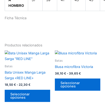
A
37
39
41
43
45
HOMBRO
Ficha Técnica
Productos relacionados
Rango
Rango
Este
Es
de
de
producto
pr
precios:
precios:
Batas
desde
tiene
desde
tie
Batas
Blusa microfibra Victoria
18,50 €
36,10 €
múltiples
múl
hasta
hasta
Bata Unisex Manga Larga
36,10
€
-
39,65
€
variantes.
var
22,30 €
39,65 €
Sarga «RED LINE»
Las
La
Seleccionar
18,50
€
-
22,30
€
opciones
opciones
op
se
se
Seleccionar
opciones
pueden
pu
elegir
ele