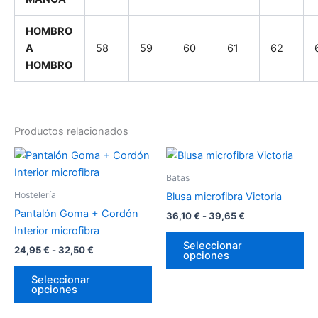
HOMBRO
A
58
59
60
61
62
HOMBRO
Productos relacionados
Rango
Rango
Este
Es
de
de
producto
pr
precios:
precios:
Batas
desde
tiene
desde
tie
Hostelería
Blusa microfibra Victoria
24,95 €
36,10 €
múltiples
múl
hasta
hasta
Pantalón Goma + Cordón
36,10
€
-
39,65
€
variantes.
var
32,50 €
39,65 €
Interior microfibra
Las
La
Seleccionar
24,95
€
-
32,50
€
opciones
opciones
op
se
se
Seleccionar
opciones
pueden
pu
elegir
ele