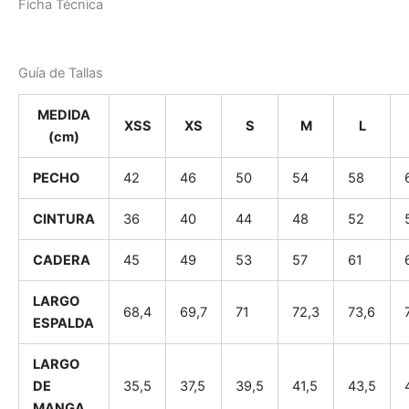
Ficha Técnica
Guía de Tallas
MEDIDA
XSS
XS
S
M
L
(cm)
PECHO
42
46
50
54
58
CINTURA
36
40
44
48
52
CADERA
45
49
53
57
61
LARGO
68,4
69,7
71
72,3
73,6
ESPALDA
LARGO
DE
35,5
37,5
39,5
41,5
43,5
MANGA