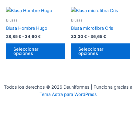
en
en
Rango
Rango
Este
Es
la
la
de
de
producto
pr
página
pá
precios:
precios:
Blusas
Blusas
desde
tiene
desde
tie
de
de
Blusa Hombre Hugo
Blusa microfibra Cris
28,85 €
33,30 €
múltiples
múl
producto
pr
hasta
hasta
28,85
€
-
34,60
€
33,30
€
-
36,65
€
variantes.
var
34,60 €
36,65 €
Las
La
Seleccionar
Seleccionar
opciones
opciones
opciones
op
se
se
pueden
pu
elegir
ele
en
en
Todos los derechos © 2026 Deuniformes | Funciona gracias a
la
la
Tema Astra para WordPress
página
pá
de
de
producto
pr