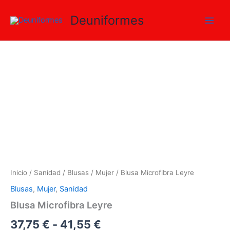
Ir
Deuniformes
al
contenido
Blusa
Rango
Microfibra
Leyre
de
cantidad
precios:
desde
37,75 €
hasta
41,55 €
Inicio
/
Sanidad
/
Blusas
/
Mujer
/ Blusa Microfibra Leyre
Blusas
,
Mujer
,
Sanidad
Blusa Microfibra Leyre
37,75
€
-
41,55
€