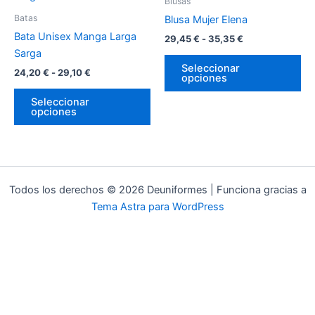
Blusas
desde
tiene
desde
tie
la
la
Batas
Blusa Mujer Elena
24,20 €
29,45 €
múltiples
múl
página
pá
hasta
hasta
Bata Unisex Manga Larga
29,45
€
-
35,35
€
variantes.
var
de
de
29,10 €
35,35 €
Sarga
Las
La
producto
pr
Seleccionar
24,20
€
-
29,10
€
opciones
opciones
op
se
se
Seleccionar
opciones
pueden
pu
elegir
ele
en
en
la
la
página
pá
Todos los derechos © 2026 Deuniformes | Funciona gracias a
de
de
Tema Astra para WordPress
producto
pr