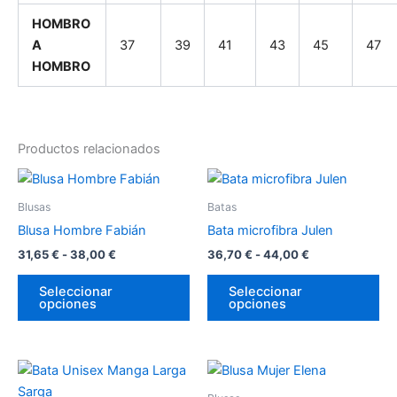
HOMBRO
A
37
39
41
43
45
47
HOMBRO
Productos relacionados
Rango
Rango
Este
Es
de
de
producto
pr
precios:
precios:
Blusas
Batas
desde
tiene
desde
tie
Blusa Hombre Fabián
Bata microfibra Julen
31,65 €
36,70 €
múltiples
múl
hasta
hasta
31,65
€
-
38,00
€
36,70
€
-
44,00
€
variantes.
var
38,00 €
44,00 €
Las
La
Seleccionar
Seleccionar
opciones
opciones
opciones
op
se
se
pueden
pu
Rango
Rango
Este
Es
elegir
ele
de
de
producto
pr
en
en
precios:
precios: