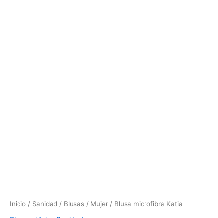
34,30 €
hasta
37,75 €
Inicio
/
Sanidad
/
Blusas
/
Mujer
/ Blusa microfibra Katia