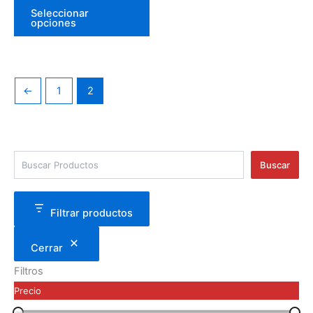
de
Seleccionar
opciones
producto
←
1
2
Buscar
Filtrar productos
Cerrar
Filtros
Precio