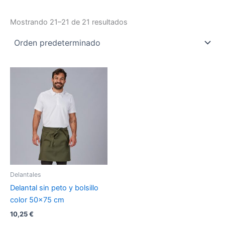
Mostrando 21–21 de 21 resultados
Este
producto
tiene
múltiples
variantes.
Las
opciones
se
pueden
Delantales
elegir
Delantal sin peto y bolsillo
en
color 50×75 cm
la
10,25
€
página