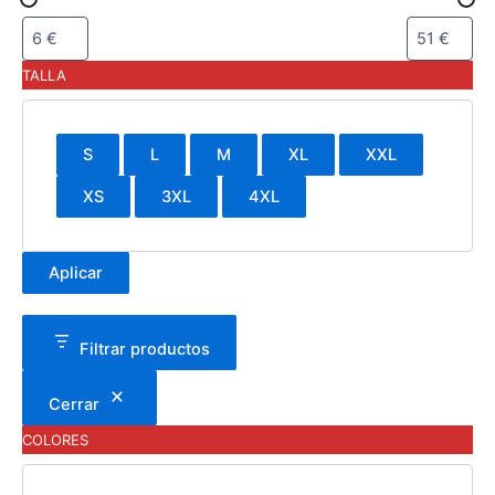
TALLA
S
L
M
XL
XXL
XS
3XL
4XL
Aplicar
Filtrar productos
Cerrar
COLORES